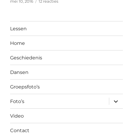
Posted
op
mei 10, 2016
12 reacties
on
Hallo,
Lessen
Home
Geschiedenis
Dansen
Groepsfoto’s
expand
Foto’s
child
menu
Video
Contact